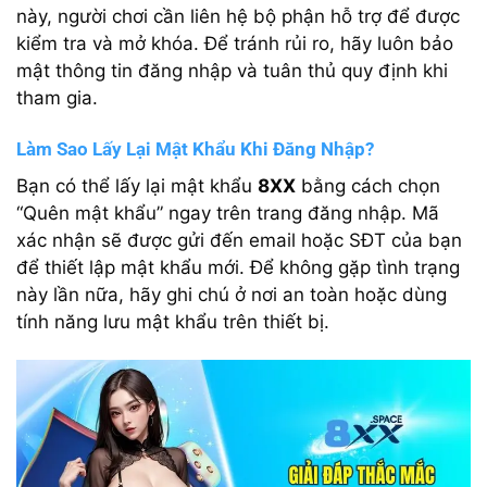
này, người chơi cần liên hệ bộ phận hỗ trợ để được
kiểm tra và mở khóa. Để tránh rủi ro, hãy luôn bảo
mật thông tin đăng nhập và tuân thủ quy định khi
tham gia.
Làm Sao Lấy Lại Mật Khẩu Khi Đăng Nhập?
Bạn có thể lấy lại mật khẩu
8XX
bằng cách chọn
“Quên mật khẩu” ngay trên trang đăng nhập. Mã
xác nhận sẽ được gửi đến email hoặc SĐT của bạn
để thiết lập mật khẩu mới. Để không gặp tình trạng
này lần nữa, hãy ghi chú ở nơi an toàn hoặc dùng
tính năng lưu mật khẩu trên thiết bị.