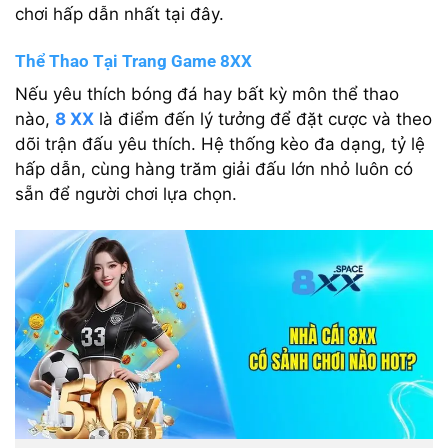
chơi hấp dẫn nhất tại đây.
Thể Thao Tại Trang Game 8XX
Nếu yêu thích bóng đá hay bất kỳ môn thể thao
nào,
8 XX
là điểm đến lý tưởng để đặt cược và theo
dõi trận đấu yêu thích. Hệ thống kèo đa dạng, tỷ lệ
hấp dẫn, cùng hàng trăm giải đấu lớn nhỏ luôn có
sẵn để người chơi lựa chọn.