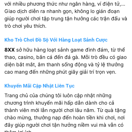
với nhiều phương thức như ngân hàng, ví điện tử,…
Giao dịch diễn ra nhanh gọn, không lo gián đoạn
giúp người chơi tập trung tận hưởng các trận đấu và
trò chơi yêu thích.
Kho Trò Chơi Đồ Sộ Với Hàng Loạt Sảnh Cược
8XX
sở hữu hàng loạt sảnh game đình đám, từ thể
thao, casino, bắn cá đến đá gà. Mỗi trò đều có giao
diện bắt mắt, âm thanh sống động và tỷ lệ thưởng
cao mang đến những phút giây giải trí trọn vẹn.
Khuyến Mãi Cập Nhật Liên Tục
Trang chủ của chúng tôi luôn cập nhật những
chương trình khuyến mãi hấp dẫn dành cho cả
thành viên mới lẫn người chơi lâu năm. Từ quà tặng
chào mừng, thưởng nạp đến hoàn tiền khi chơi, nơi
đây giúp người chơi tận hưởng niềm vui mà vẫn có