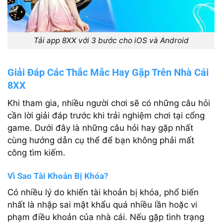
Tải app 8XX với 3 bước cho iOS và Android
Giải Đáp Các Thắc Mắc Hay Gặp Trên Nhà Cái
8XX
Khi tham gia, nhiều người chơi sẽ có những câu hỏi
cần lời giải đáp trước khi trải nghiệm chơi tại cổng
game. Dưới đây là những câu hỏi hay gặp nhất
cùng hướng dẫn cụ thể để bạn không phải mất
công tìm kiếm.
Vì Sao Tài Khoản Bị Khóa?
Có nhiều lý do khiến tài khoản bị khóa, phổ biến
nhất là nhập sai mật khẩu quá nhiều lần hoặc vi
phạm điều khoản của nhà cái. Nếu gặp tình trạng