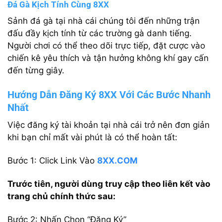
Đá Gà Kịch Tính Cùng 8XX
Sảnh đá gà tại nhà cái chúng tôi đến những trận
đấu đầy kịch tính từ các trường gà danh tiếng.
Người chơi có thể theo dõi trực tiếp, đặt cược vào
chiến kê yêu thích và tận hưởng không khí gay cấn
đến từng giây.
Hướng Dẫn Đăng Ký 8XX Với Các Bước Nhanh
Nhất
Việc đăng ký tài khoản tại nhà cái trở nên đơn giản
khi bạn chỉ mất vài phút là có thể hoàn tất:
Bước 1: Click Link Vào
8XX.COM
Trước tiên, người dùng truy cập theo liên kết vào
trang chủ chính thức sau:
Bước 2: Nhấn Chọn “Đăng Ký”