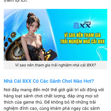
thêm lợi ích.
Vì sao nên tham gia trải nghiệm nhà cái 8XX?
Nhà Cái 8XX Có Các Sảnh Chơi Nào Hot?
Nơi đây mang đến một thế giới giải trí sôi động với
hàng loạt sảnh chơi chất lượng, đáp ứng mọi sở
thích của game thủ. Để không bỏ lỡ những trải
nghiệm đỉnh cao, cùng khám phá ngay các sảnh