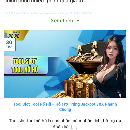
chinh phục nhiều phần quà giá trị.
Giới thiệu tổng quan về nổ hũ 8XX
Xem thêm
Nổ hũ 8XX
là trò chơi trực tuyến đầy hấp dẫn được
phát triển bởi nhà cung cấp GamingSoft – thương
hiệu uy tín hàng đầu trong lĩnh vực giải trí. Tựa
30
game này chính thức ra mắt vào tháng 6 năm 2022,
Th3
mang lại trải nghiệm độc đáo, thu hút đông đảo
người tham gia.
Điểm đặc sắc của
nổ hũ 8XX
nằm ở giao diện bắt
mắt, hiệu ứng âm thanh sống động cùng cơ chế
quay hũ linh hoạt, giúp thành viên dễ dàng trúng
thưởng lớn. Đặc biệt, hệ thống thưởng jackpot đa
tầng tạo cơ hội nhận về các khoản tiền giá trị
Tool Slot Tool Nổ Hũ – Hỗ Trợ Trúng Jackpot 8XX Nhanh
Chóng
khủng. Tính đến hiện tại, sân chơi này đã thu hút
hơn 1,5 triệu người tham gia, cho thấy sức hút mạnh
Tool slot tool nổ hũ là các phần mềm phân tích, hỗ trợ dự
mẽ trong cộng đồng giải trí trực tuyến.
đoán kết [...]