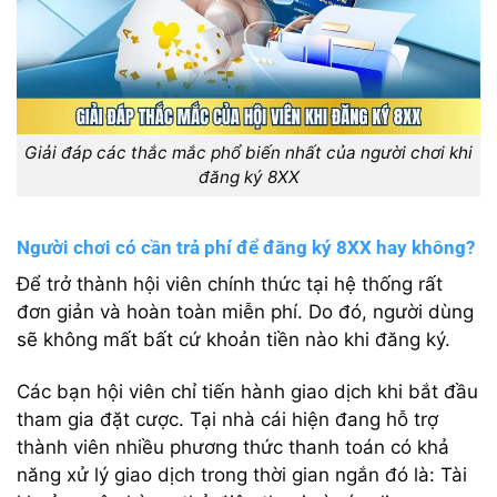
Giải đáp các thắc mắc phổ biến nhất của người chơi khi
đăng ký 8XX
Người chơi có cần trả phí để đăng ký 8XX hay không?
Để trở thành hội viên chính thức tại hệ thống rất
đơn giản và hoàn toàn miễn phí. Do đó, người dùng
sẽ không mất bất cứ khoản tiền nào khi đăng ký.
Các bạn hội viên chỉ tiến hành giao dịch khi bắt đầu
tham gia đặt cược. Tại nhà cái hiện đang hỗ trợ
thành viên nhiều phương thức thanh toán có khả
năng xử lý giao dịch trong thời gian ngắn đó là: Tài