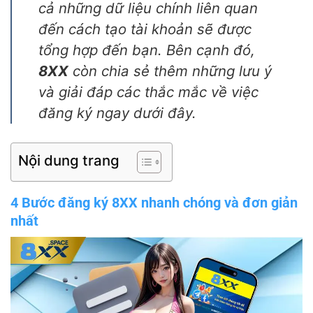
cả những dữ liệu chính liên quan
đến cách tạo tài khoản sẽ được
tổng hợp đến bạn. Bên cạnh đó,
8XX
còn chia sẻ thêm những lưu ý
và giải đáp các thắc mắc về việc
đăng ký ngay dưới đây.
Nội dung trang
4 Bước đăng ký 8XX nhanh chóng và đơn giản
nhất