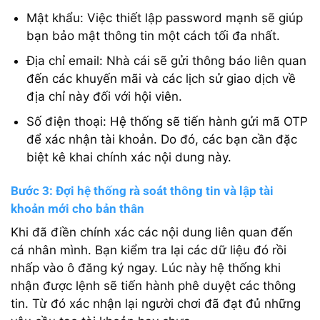
Mật khẩu: Việc thiết lập password mạnh sẽ giúp
bạn bảo mật thông tin một cách tối đa nhất.
Địa chỉ email: Nhà cái sẽ gửi thông báo liên quan
đến các khuyến mãi và các lịch sử giao dịch về
địa chỉ này đối với hội viên.
Số điện thoại: Hệ thống sẽ tiến hành gửi mã OTP
để xác nhận tài khoản. Do đó, các bạn cần đặc
biệt kê khai chính xác nội dung này.
Bước 3: Đợi hệ thống rà soát thông tin và lập tài
khoản mới cho bản thân
Khi đã điền chính xác các nội dung liên quan đến
cá nhân mình. Bạn kiểm tra lại các dữ liệu đó rồi
nhấp vào ô đăng ký ngay. Lúc này hệ thống khi
nhận được lệnh sẽ tiến hành phê duyệt các thông
tin. Từ đó xác nhận lại người chơi đã đạt đủ những