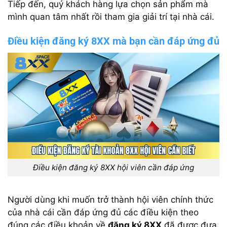
Tiếp đến, quý khách hàng lựa chọn sản phẩm mà
mình quan tâm nhất rồi tham gia giải trí tại nhà cái.
Điều kiện đăng ký 8XX mà bạn cần đáp ứng đủ
Điều kiện đăng ký 8XX hội viên cần đáp ứng
Người dùng khi muốn trở thành hội viên chính thức
của nhà cái cần đáp ứng đủ các điều kiện theo
đúng các điều khoản về
đăng ký 8XX
đã được đưa