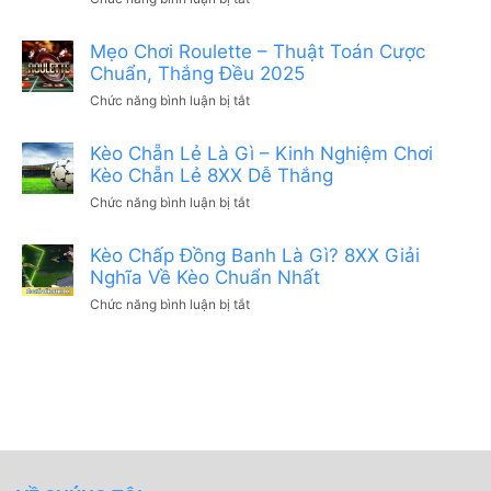
8XX
Bài
Người
Và
Cào
Chơi
Những
Mẹo Chơi Roulette – Thuật Toán Cược
Tố
Điểm
Chuẩn, Thắng Đều 2025
Là
Hấp
Gì?
ở
Chức năng bình luận bị tắt
Dẫn
Hướng
Mẹo
Thu
Dẫn
Chơi
Hút
Chi
Kèo Chẵn Lẻ Là Gì – Kinh Nghiệm Chơi
Roulette
Tiết
Kèo Chẵn Lẻ 8XX Dễ Thắng
–
Cách
Thuật
ở
Chức năng bình luận bị tắt
Chơi
Toán
Kèo
Tại
Cược
Chẵn
8XX
Chuẩn,
Kèo Chấp Đồng Banh Là Gì? 8XX Giải
Lẻ
Thắng
Nghĩa Về Kèo Chuẩn Nhất
Là
Đều
Gì
ở
Chức năng bình luận bị tắt
2025
–
Kèo
Kinh
Chấp
Nghiệm
Đồng
Chơi
Banh
Kèo
Là
Chẵn
Gì?
Lẻ
8XX
8XX
Giải
Dễ
Nghĩa
Thắng
Về