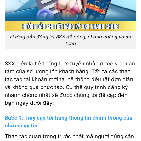
Hướng dẫn đăng ký 8XX dễ dàng, nhanh chóng và an
toàn
8XX hiện là hệ thống trực tuyến nhận được sự quan
tâm của số lượng lớn khách hàng. Tất cả các thao
tác tạo tài khoản mới tại hệ thống đều rất đơn giản
và không quá phức tạp. Cụ thể quy trình đăng ký
nhanh chóng nhất sẽ được chúng tôi đề cập đến
bạn ngay dưới đây:
Bước 1: Truy cập tới trang thông tin chính thống của
nhà cái uy tín
Thao tác quan trọng trước nhất mà người dùng cần