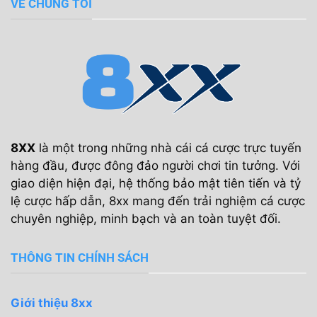
VỀ CHÚNG TÔI
Kèo
Chuẩn
Nhất
8XX
là một trong những nhà cái cá cược trực tuyến
hàng đầu, được đông đảo người chơi tin tưởng. Với
giao diện hiện đại, hệ thống bảo mật tiên tiến và tỷ
lệ cược hấp dẫn, 8xx mang đến trải nghiệm cá cược
chuyên nghiệp, minh bạch và an toàn tuyệt đối.
THÔNG TIN CHÍNH SÁCH
Giới thiệu 8xx